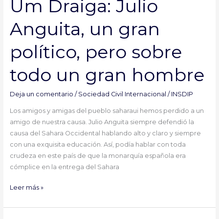
Um Draiga: Julio
Julio
Anguita,
Anguita, un gran
un
gran
político, pero sobre
político,
pero
todo un gran hombre
sobre
todo
un
Deja un comentario
/
Sociedad Civil Internacional
/
INSDIP
gran
Los amigos y amigas del pueblo saharaui hemos perdido a un
hombre
amigo de nuestra causa. Julio Anguita siempre defendió la
causa del Sahara Occidental hablando alto y claro y siempre
con una exquisita educación. Así, podía hablar con toda
crudeza en este país de que la monarquía española era
cómplice en la entrega del Sahara
Leer más »