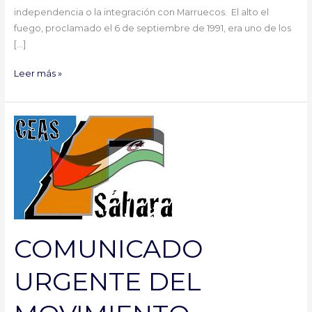
independencia o la integración con Marruecos. El alto el
fuego, proclamado el 6 de septiembre de 1991, era uno de los
[…]
Leer más »
COMUNICADO
URGENTE
DEL
MOVIMIENTO
SOLIDARIO
CON
EL
PUEBLO
COMUNICADO
SAHARAUI
URGENTE DEL