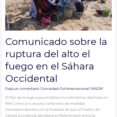
en
el
Sáhara
Occidental
Comunicado sobre la
ruptura del alto el
fuego en el Sáhara
Occidental
Deja un comentario
/
Sociedad Civil Internacional
/
INSDIP
El Plan de Arreglo para el Sáhara Occidental fue diseñado en
1990 como un conjunto coherente de medidas
interdependientes con la finalidad de que el Pueblo del
Sáhara Occidental decidiera en Referéndum entre la