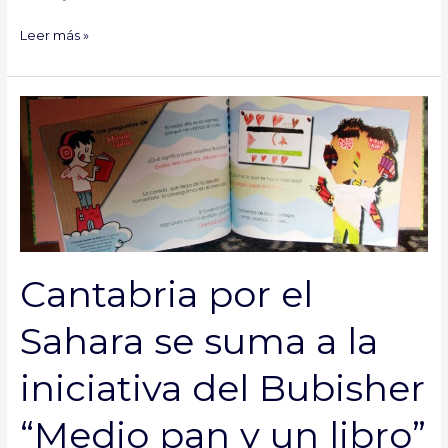
Leer más »
Cantabria
por
el
Sahara
se
suma
a
la
Cantabria por el
iniciativa
del
Sahara se suma a la
Bubisher
“Medio
iniciativa del Bubisher
pan
y
“Medio pan y un libro”
un