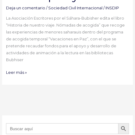
libro”
Deja un comentario
/
Sociedad Civil Internacional
/
INSDIP
La Asociación Escritores por el Sáhara-Bubisher edita el libro
“Historia de nuestro viaje. Nómadas de acogida” que recoge
las experiencias de menores saharauis dentro del programa
de acogida temporal “Vacaciones en Paz”, con el que se
pretende recaudar fondos para el apoyo y desarrollo de
actividades de animación a la lectura en las bibliotecas
Bubhiser
Leer más »
BOTÓN DE B
Buscar: