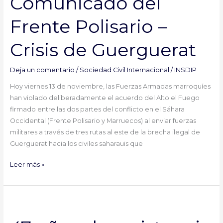
Comunicado del
Polisario
Frente Polisario –
–
Crisis
Crisis de Guerguerat
de
Guerguerat
Deja un comentario
/
Sociedad Civil Internacional
/
INSDIP
Hoy viernes 13 de noviembre, las Fuerzas Armadas marroquíes
han violado deliberadamente el acuerdo del Alto el Fuego
firmado entre las dos partes del conflicto en el Sáhara
Occidental (Frente Polisario y Marruecos) al enviar fuerzas
militares a través de tres rutas al este de la brecha ilegal de
Guerguerat hacia los civiles saharauis que
Leer más »
47
años