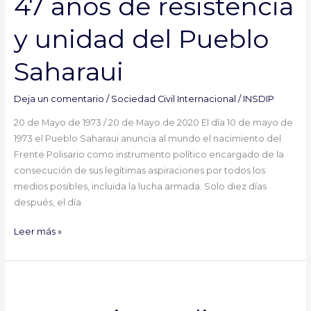
47 años de resistencia
de
resistencia
y unidad del Pueblo
y
unidad
Saharaui
del
Pueblo
Saharaui
Deja un comentario
/
Sociedad Civil Internacional
/
INSDIP
20 de Mayo de 1973 / 20 de Mayo de 2020 El día 10 de mayo de
1973 el Pueblo Saharaui anuncia al mundo el nacimiento del
Frente Polisario como instrumento político encargado de la
consecución de sus legítimas aspiraciones por todos los
medios posibles, incluida la lucha armada. Solo diez días
después, el día
Leer más »
Um
Draiga: