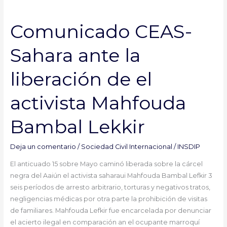
Comunicado
CEAS-
Comunicado CEAS-
Sahara
ante
Sahara ante la
la
liberación
liberación de el
de
el
activista Mahfouda
activista
Mahfouda
Bambal Lekkir
Bambal
Lekkir
Deja un comentario
/
Sociedad Civil Internacional
/
INSDIP
El anticuado 15 sobre Mayo caminó liberada sobre la cárcel
negra del Aaiún el activista saharaui Mahfouda Bambal Lefkir 3
seis períodos de arresto arbitrario, torturas y negativos tratos,
negligencias médicas por otra parte la prohibición de visitas
de familiares. Mahfouda Lefkir fue encarcelada por denunciar
el acierto ilegal en comparación an el ocupante marroquí