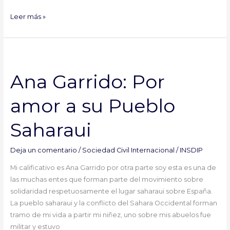
Leer más »
Ana
Garrido:
Ana Garrido: Por
Por
amor
amor a su Pueblo
a
su
Saharaui
Pueblo
Saharaui
Deja un comentario
/
Sociedad Civil Internacional
/
INSDIP
Mi calificativo es Ana Garrido por otra parte soy esta es una de
las muchas entes que forman parte del movimiento sobre
solidaridad respetuosamente el lugar saharaui sobre España.
La pueblo saharaui y la conflicto del Sahara Occidental forman
tramo de mi vida a partir mi niñez, uno sobre mis abuelos fue
militar y estuvo